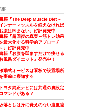
記事
書籍『The Deep Muscle Diet～
インナーマッスルを鍛えなければ
お腹は凹まない』好評発売中
書籍『超回復の真実～筋トレ効果
を最大化する科学的アプローチ
～』好評発売中
書籍『お腹を凹ますだけで痩せる
お風呂ダイエット』発売中！
移動式オービスは看板で設置場所
を事前に察知する
トヨタ純正ナビには共通の裏設定
コマンドがある？
坂落としは身に覚えのない速度違