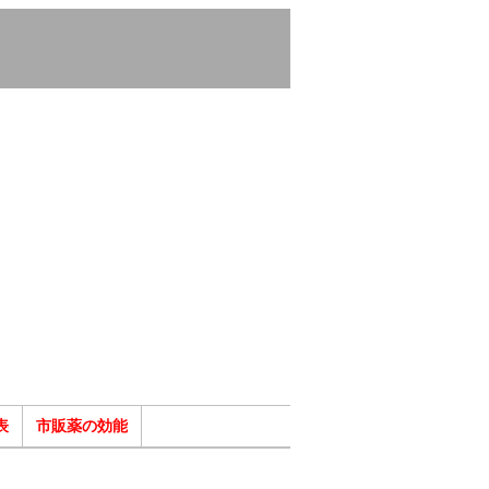
表
市販薬の効能
ク